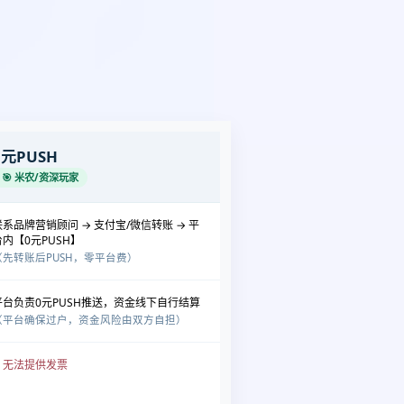
0元PUSH
🎯 米农/资深玩家
联系品牌营销顾问 → 支付宝/微信转账 → 平
台内【0元PUSH】
（先转账后PUSH，零平台费）
平台负责0元PUSH推送，资金线下自行结算
（平台确保过户，资金风险由双方自担）
❌ 无法提供发票